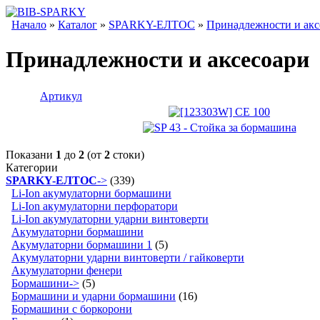
Начало
»
Каталог
»
SPARKY-ЕЛТОС
»
Принадлежности и акс
Принадлежности и аксесоари
Артикул
Показани
1
до
2
(от
2
стоки)
Категории
SPARKY-ЕЛТОС
->
(339)
Li-Ion акумулаторни бормашини
Li-Ion акумулаторни перфоратори
Li-Ion акумулаторни ударни винтоверти
Акумулаторни бормашини
Акумулаторни бормашини 1
(5)
Акумулаторни ударни винтоверти / гайковерти
Акумулаторни фенери
Бормашини->
(5)
Бормашини и ударни бормашини
(16)
Бормашини с боркорони