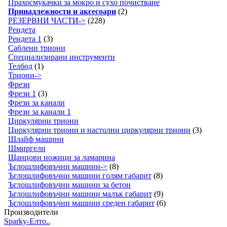
Прахосмукачки за мокро и сухо почистване
Принадлежности и аксесоари
(2)
РЕЗЕРВНИ ЧАСТИ->
(228)
Рендета
Рендета 1
(3)
Саблени триони
Специализирани инструменти
Телбод
(1)
Триони->
Фрези
Фрези 1
(3)
Фрези за канали
Фрези за канали 1
Циркулярни триони
Циркулярни триони и настолни циркулярни триони
(3)
Шлайф машини
Шмиргели
Щанцови ножици за ламарина
Ъглошлифовъчни машини->
(8)
Ъглошлифовъчни машини голям габарит
(8)
Ъглошлифовъчни машини за бетон
Ъглошлифовъчни машини малък габарит
(9)
Ъглошлифовъчни машини среден габарит
(6)
Производители
Sparky-Елто..