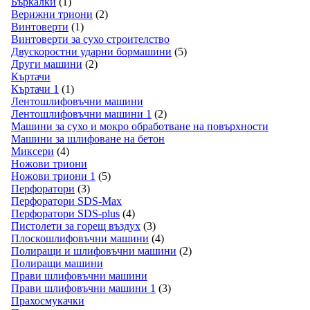
Бъркалки
(1)
Верижни триони
(2)
Винтоверти
(1)
Винтоверти за сухо строителство
Двускоростни ударни бормашини
(5)
Други машини
(2)
Къртачи
Къртачи 1
(1)
Лентошлифовъчни машини
Лентошлифовъчни машини 1
(2)
Машини за сухо и мокро обработване на повърхности
Машини за шлифоване на бетон
Миксери
(4)
Ножови триони
Ножови триони 1
(5)
Перфоратори
(3)
Перфоратори SDS-Max
Перфоратори SDS-plus
(4)
Пистолети за горещ въздух
(3)
Плоскошлифовъчни машини
(4)
Полиращи и шлифовъчни машини
(2)
Полиращи машини
Прави шлифовъчни машини
Прави шлифовъчни машини 1
(3)
Прахосмукачки